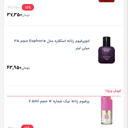
inal
43,950
15%
37,350
rice
تومان
ent
rice
تومان950
is:
ادوپرفیوم زنانه اسکلاره مدل Euphoria حجم 35
تومان350
میلی لیتر
43,950
تومان
فروش ویژه!
پرفیوم زنانه بیک شماره 16 حجم 7.5ml
inal