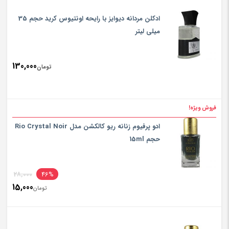
ادکلن مردانه دیوایز با رایحه اونتیوس کرید حجم 35
میلی لیتر
130,000
تومان
فروش ویژه!
ادو پرفیوم زنانه ریو کالکشن مدل Rio Crystal Noir
حجم 15ml
inal
28,000
46%
15,000
rice
تومان
ent
rice
تومان000