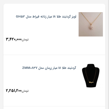
آویز گردنبند طلا 18 عیار زنانه قیراط مدل GH53
3,420,000
تومان
گردنبند طلا 18 عیار زرمان مدل ZMM0837
2,251,200
تومان