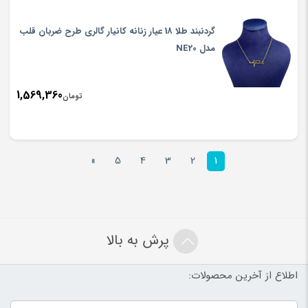
گردنبند طلا 18 عیار زنانه کانیار گالری طرح ضربان قلب
مدل NE20
1,569,360
تومان
»
5
4
3
2
1
پرش به بالا
اطلاع از آخرین محصولات: