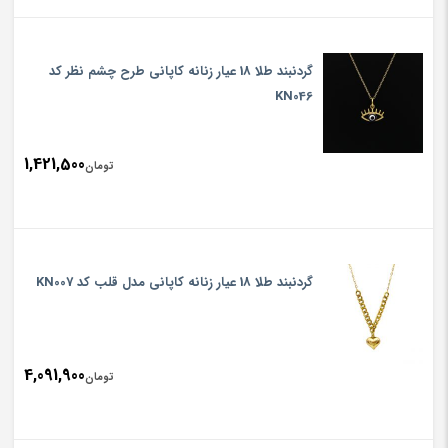
گردنبند طلا 18 عیار زنانه کاپانی طرح چشم نظر کد
KN046
1,421,500
تومان
گردنبند طلا 18 عیار زنانه کاپانی مدل قلب کد KN007
4,091,900
تومان