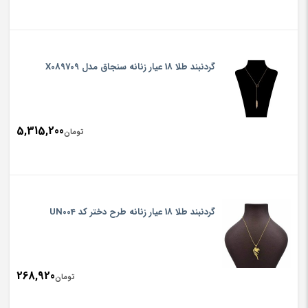
گردنبند طلا 18 عیار زنانه سنجاق مدل X089709
5,315,200
تومان
گردنبند طلا 18 عیار زنانه طرح دختر کد UN004
268,920
تومان