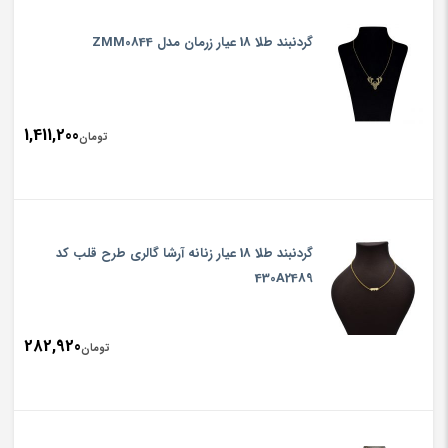
گردنبند طلا 18 عیار زرمان مدل ZMM0844
1,411,200
تومان
گردنبند طلا 18 عیار زنانه آرشا گالری طرح قلب کد
430A2489
282,920
تومان