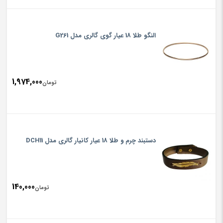
النگو طلا 18 عیار گوی گالری مدل G261
1,974,000
تومان
دستبند چرم و طلا 18 عیار کانیار گالری مدل DCH11
140,000
تومان