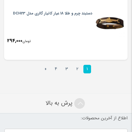
دستبند چرم و طلا 18 عیار کانیار گالری مدل DCH23
294,000
تومان
»
4
3
2
1
پرش به بالا
اطلاع از آخرین محصولات: