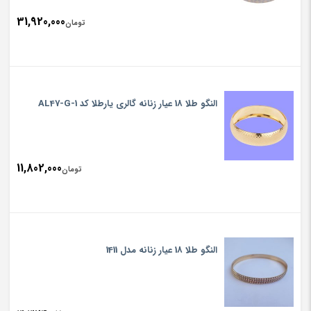
31,920,000
تومان
النگو طلا 18 عیار زنانه گالری یارطلا کد AL47-G-1
11,802,000
تومان
النگو طلا 18 عیار زنانه مدل 1411