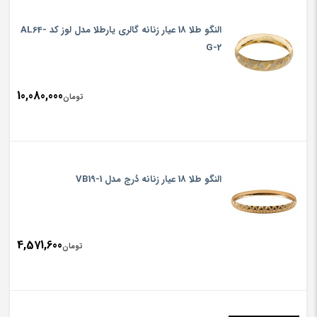
النگو طلا 18 عیار زنانه گالری یارطلا مدل لوز کد AL64-
G-2
10,080,000
تومان
النگو طلا 18 عیار زنانه دُرج مدل VB19-1
4,571,600
تومان