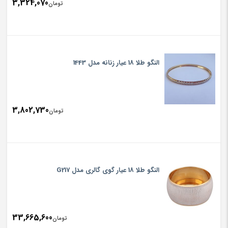
3,324,070
تومان
النگو طلا 18 عیار زنانه مدل 1443
3,802,730
تومان
النگو طلا 18 عیار گوی گالری مدل G217
33,665,600
تومان