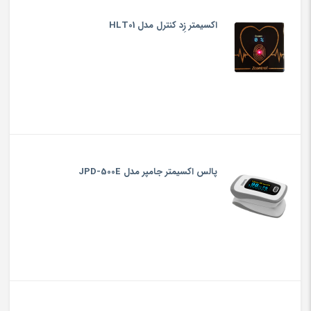
اکسیمتر زِد کنترل مدل HLT01
پالس اکسیمتر جامپر مدل JPD-500E