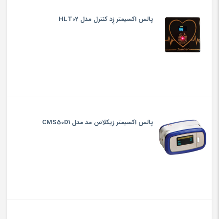
پالس اکسیمتر زِد کنترل مدل HLT02
پالس اکسیمتر زیکلاس مد مدل CMS50D1