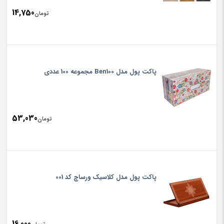
14,750
تومان
پاکت پول مدل Ben100 مجموعه 100 عددی
53,030
تومان
پاکت پول مدل کلاسیک ورساچ کد 001
16,000