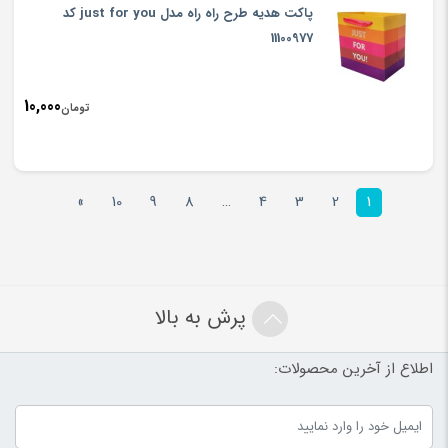
پاکت هدیه طرح راه راه مدل just for you کد
11100977
10,000
تومان
»
10
9
8
…
4
3
2
1
پرش به بالا
اطلاع از آخرین محصولات: