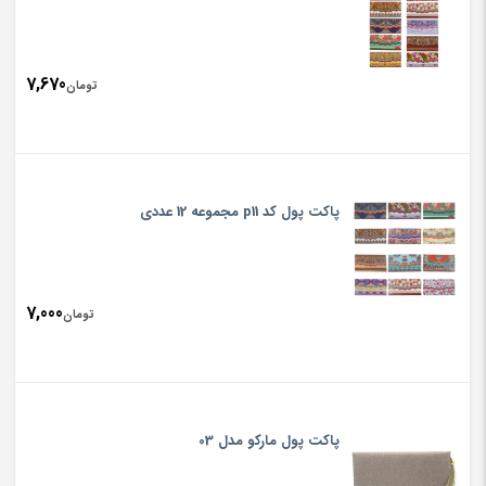
7,670
تومان
پاکت پول کد p11 مجموعه 12 عددی
7,000
تومان
پاکت پول مارکو مدل 03