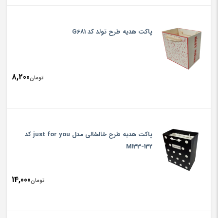
پاکت هدیه طرح تولد کد G681
8,200
تومان
پاکت هدیه طرح خالخالی مدل just for you کد
M133-132
14,000
تومان