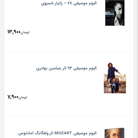
آلبوم موسیقی 28 – زانیار خسروی
13,900
تومان
آلبوم موسیقی 93 اثر بنیامین بهادری
7,900
تومان
آلبوم موسیقی MOZART اثر ولفگانگ آمادئوس