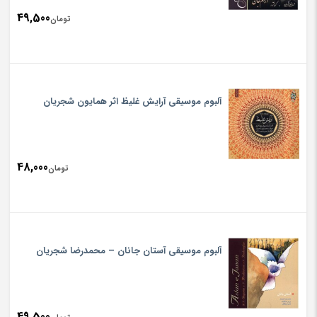
49,500
تومان
آلبوم موسیقی آرایش غلیظ اثر همایون شجریان
48,000
تومان
آلبوم موسیقی آستان جانان – محمدرضا شجریان
49,500