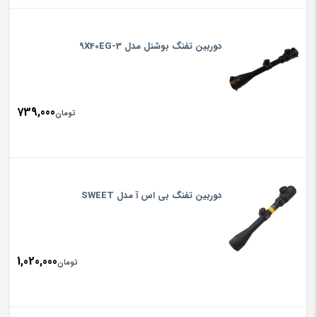
دوربین تفنگ بوشنل مدل 3-9X40EG
739,000
تومان
دوربین تفنگ بی اس آ مدل SWEET
1,020,000
تومان