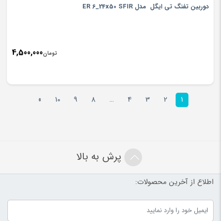
دوربین تفنگ تی ایگل مدل ER 6_24x50 SFIR
4,500,000
تومان
»
10
9
8
…
4
3
2
1
پرش به بالا
اطلاع از آخرین محصولات: