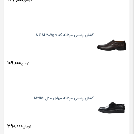
تومان
کفش رسمی مردانه کد NGM 207gh
109,000
تومان
کفش رسمی مردانه مهاجر مدل M21M
390,000
تومان