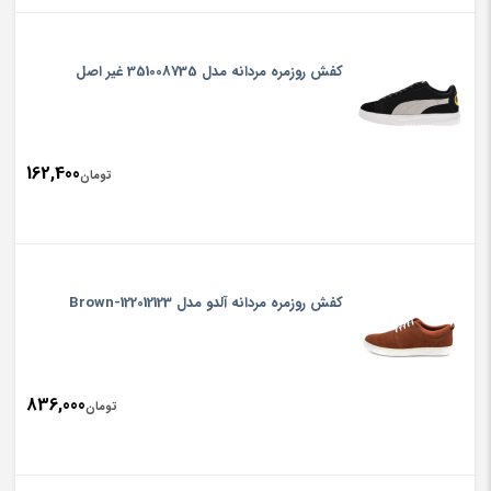
کفش روزمره مردانه مدل 351008735 غیر اصل
162,400
تومان
کفش روزمره مردانه آلدو مدل 122012123-Brown
836,000
تومان