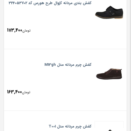
کفش بندی مردانه کژوال طرح هورس کد 324053702
173,400
تومان
کفش چرم مردانه مدل M13gh
163,400
تومان
کفش چرم مردانه مدل T001