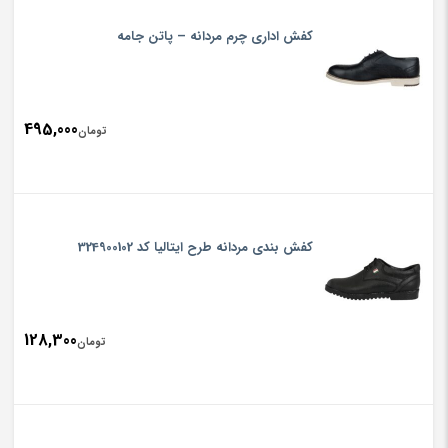
کفش اداری چرم مردانه – پاتن جامه
495,000
تومان
کفش بندی مردانه طرح ایتالیا کد 324900102
128,300
تومان