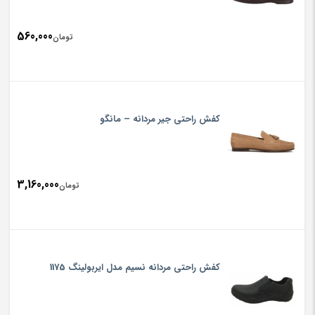
560,000
تومان
کفش راحتی جیر مردانه – مانگو
3,160,000
تومان
کفش راحتی مردانه نسیم مدل ایربولینگ 1175