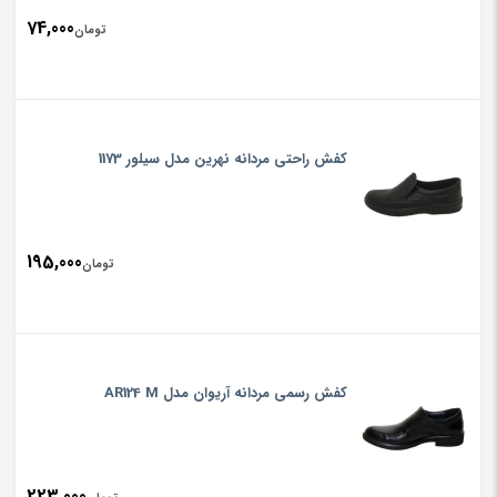
74,000
تومان
کفش راحتی مردانه نهرین مدل سیلور 1173
195,000
تومان
کفش رسمی مردانه آریوان مدل AR124 M
223,000