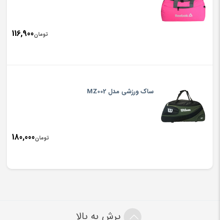
116,900
تومان
ساک ورزشی مدل MZ002
180,000
تومان
پرش به بالا