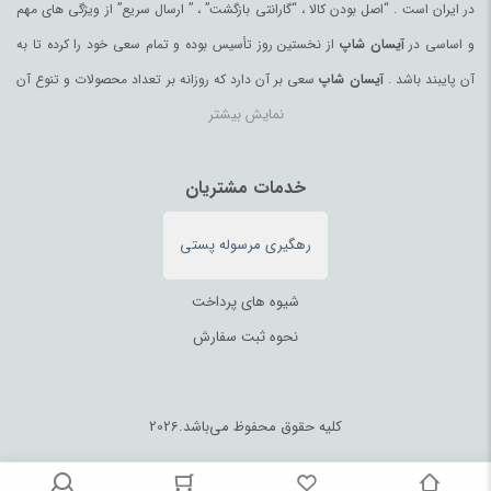
در ایران است . “اصل بودن کالا ، “گارانتی بازگشت” ، ” ارسال سریع” از ویژگی های مهم
و اساسی در
آیسان شاپ
از نخستین روز تأسیس بوده و تمام سعی خود را کرده تا به
آن پایبند باشد .
آیسان شاپ
سعی بر آن دارد که روزانه بر تعداد محصولات و تنوع آن
نمایش بیشتر
بیفزاید تا بتواند نیاز همه ی افراد با هر نوع سلیقه را در خرید محصولات اینترنتی مرتفع
کند.
تمامی کالاها و خدمات در
آیسان شاپ
خدمات مشتریان
حسب مورد دارای مجوز های لازم از مراجع
مربوطه می باشند و فعالیتهای این سایت تابع قوانین و مقررات جمهوری اسلامی ایران
رهگیری مرسوله پستی
می باشد.
شیوه های پرداخت
نحوه ثبت سفارش
کلیه حقوق محفوظ می‌باشد.2026