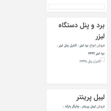
برد و پنل دستگاه
لیزر
فروش انواع
برد لیزر
،
کنترل پنل لیزر
،
برد لیزر 6442
لیبل پرینتر
فروش
لیبل پرینتر
،
چاپگر بارکد
،