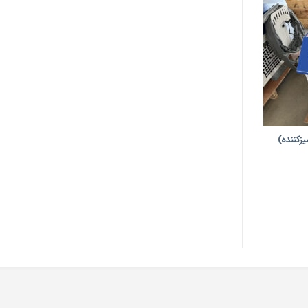
زكننده)