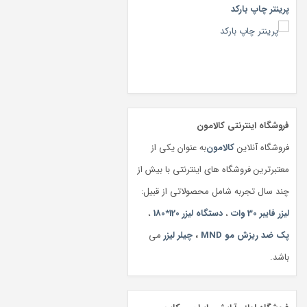
پرینتر چاپ بارکد
فروشگاه اینترنتی کالامون
فروشگاه آنلاین
کالامون
به عنوان یکی از
معتبرترین فروشگاه های اینترنتی با بیش از
چند سال تجربه شامل محصولاتی از قبیل:
لیزر فایبر 30 وات
،
دستگاه لیزر 120*180
،
پک ضد ریزش مو MND
،
چیلر لیزر
می
باشد.