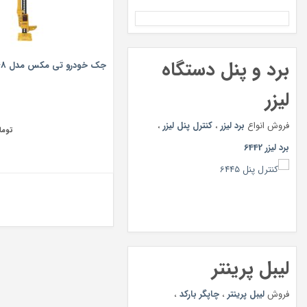
برد و پنل دستگاه
جک خودرو تی مکس مدل 48 سایز 48 اینچ
لیزر
فروش انواع
برد لیزر
،
کنترل پنل لیزر
،
توما
برد لیزر 6442
لیبل پرینتر
فروش
لیبل پرینتر
،
چاپگر بارکد
،