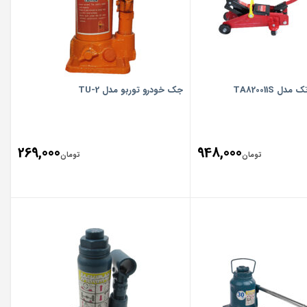
 TA820011S
جک خودرو توربو مدل TU-2
269,000
948,000
تومان
تومان