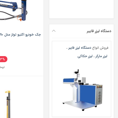
دستگاه لیزر فایبر
جک خودرو اکتیو تولز مدل AC-3710
فروش انواع
دستگاه لیزر فایبر
،
لیزر مارکر
،
لیزر حکاکی
43%
توما