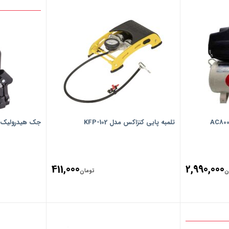
تلمبه پایی کنزاکس مدل KFP-102
جک هیدرولیک اکتیو
411,000
2,990,000
ن
تومان