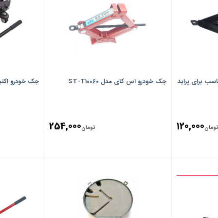
جک خودرو اس کای مدل ST-T10060
جک خودرو اکتیو تول
254,000
120,000
ومان
تومان