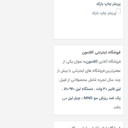
پرینتر چاپ بارکد
فروشگاه اینترنتی کالامون
فروشگاه آنلاین
کالامون
به عنوان یکی از
معتبرترین فروشگاه های اینترنتی با بیش از
چند سال تجربه شامل محصولاتی از قبیل:
لیزر فایبر 30 وات
،
دستگاه لیزر 120*180
،
پک ضد ریزش مو MND
،
چیلر لیزر
می
باشد.