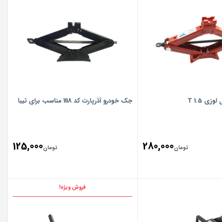
is:
تومان888,860.
ی 1.5 T
جک خودرو آذرپارت کد 1118 مناسب برای تیبا
125,000
280,000
تومان
تومان
فروش ویژه!