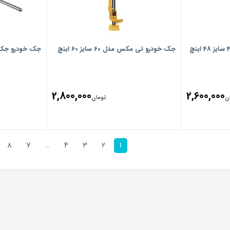
جک خودرو تی مکس مدل 60 سایز 60 اینچ
جک خودرو جک ایرا
2,800,000
2,600,000
ن
تومان
8
7
…
4
3
2
1