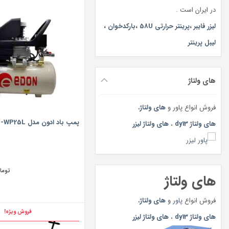
در ایران است .
لیزر فایبر
،
پرینتر حرارتی 58U
،
بارکدخوان
،
لیبل پرینتر
های ولتاژ
فروش انواع پاور و
های ولتاژ
،
پمپ باد ادون مدل AC800-WP25L
های ولتاژ dy13
،
های ولتاژ لیزر
توما
های ولتاژ
فروش انواع
پاور
و
های ولتاژ
،
فروش ویژه!
های ولتاژ dy13
،
های ولتاژ لیزر