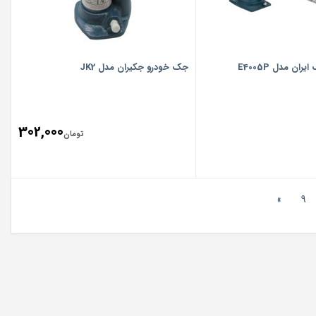
ن مدل E4005P
جک خودرو جکیران مدل JK2
302,000
تومان
»
9