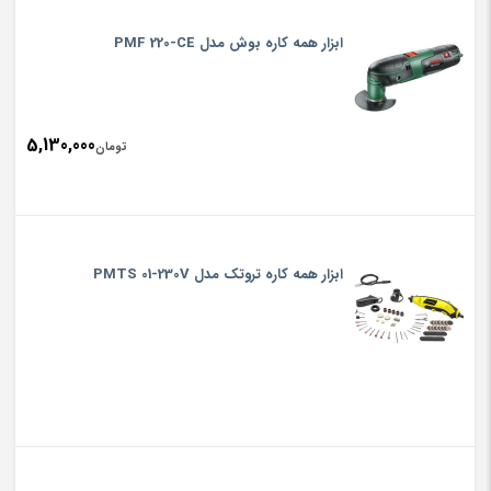
ابزار همه کاره بوش مدل PMF 220-CE
5,130,000
تومان
ابزار همه کاره تروتک مدل PMTS 01-230V