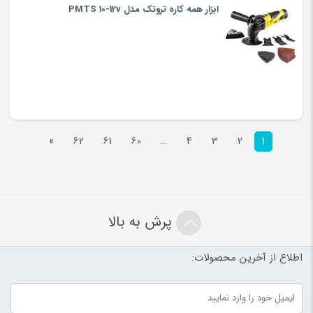
ابزار همه کاره تروتک مدل PMTS 10-12v
»
62
61
60
…
4
3
2
1
پرش به بالا
اطلاع از آخرین محصولات: