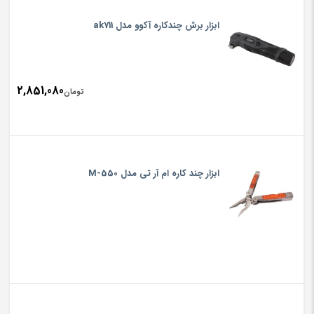
ابزار برش چندکاره آکوو مدل ak711
2,851,080
تومان
ابزار چند کاره ام آر تی مدل M-550