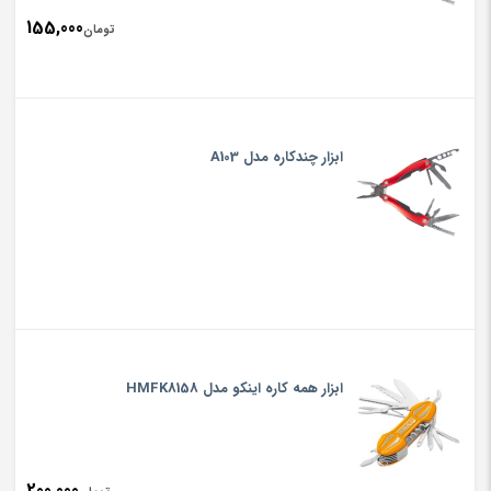
155,000
تومان
ابزار چندکاره مدل A103
ابزار همه کاره اینکو مدل HMFK8158
200,000