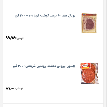
rice
تومان986
is:
رویال بیف 90 درصد گوشت قرمز 202 – 300 گرم
تومان380
99,960
تومان
ژامبون پپرونی دهکده پروتئین شریعتی- 300 گرم
87,000
تومان