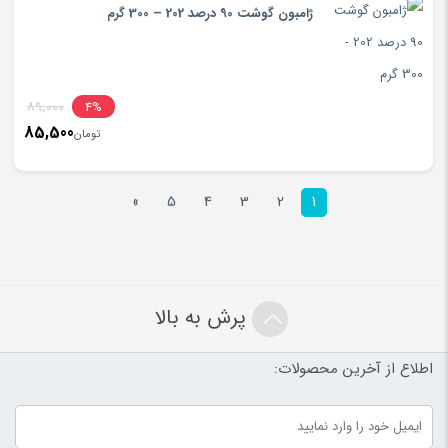
ژامبون گوشت 90 درصد 202 – 300 گرم
inal
89,000
4%
85,500
rice
تومان
ent
rice
تومان000
»
5
4
3
2
1
is:
تومان500
پرش به بالا
اطلاع از آخرین محصولات: