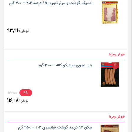
is:
استیک گوشت و مرغ تنوری 95 درصد 202 – 300 گرم
تومان230
93,410
تومان
فروش ویژه!
بلو انجوی سولیکو کاله – 300 گرم
inal
121,100
4%
116,080
rice
تومان
ent
rice
فروش ویژه!
تومان,100
is:
بیکن 97 درصد گوشت فرانسوی 202 – 250 گرم