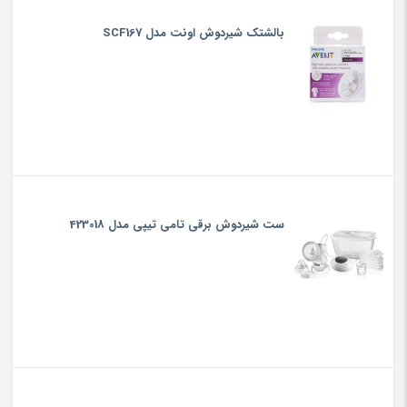
بالشتک شیردوش اونت مدل SCF167
ست شیردوش برقی تامی تیپی مدل 423018