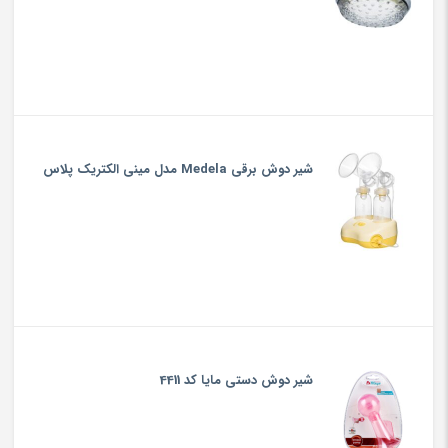
شير دوش برقي Medela مدل ميني الكتريك پلاس
شیر دوش دستی مایا کد 4411