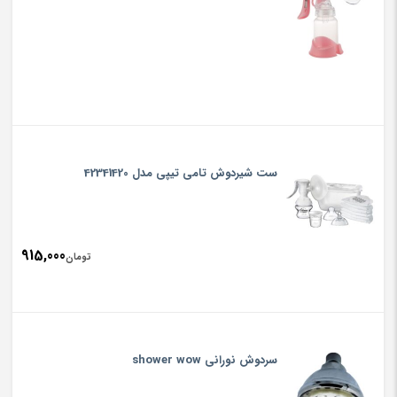
ست شیردوش تامی تیپی مدل 42341420
915,000
تومان
سردوش نورانی shower wow