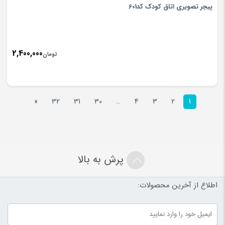
پیجر تصویری اتاق کودک کد601
2,400,000
تومان
»
32
31
30
…
4
3
2
1
پرش به بالا
اطلاع از آخرین محصولات: