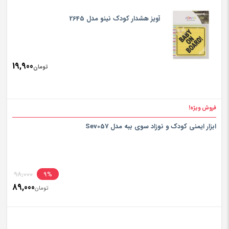
آویز هشدار کودک نینو مدل 2645
19,900
تومان
فروش ویژه!
ابزار ایمنی کودک و نوزاد سوی ببه مدل Sev057
inal
98,000
9%
89,000
rice
تومان
ent
rice
تومان000