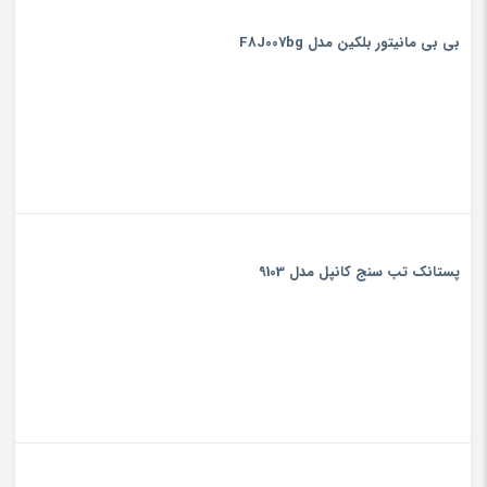
بی بی مانیتور بلکین مدل F8J007bg
پستانک تب سنج کانپل مدل 9103